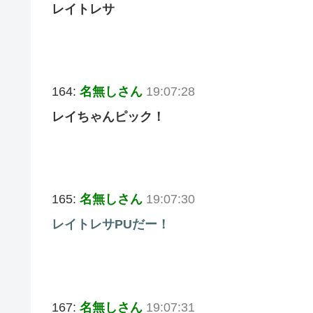
レイトレサ
164:
名無しさん
19:07:28
レイちゃんピック！
165:
名無しさん
19:07:30
レイトレサPUだー！
167:
名無しさん
19:07:31