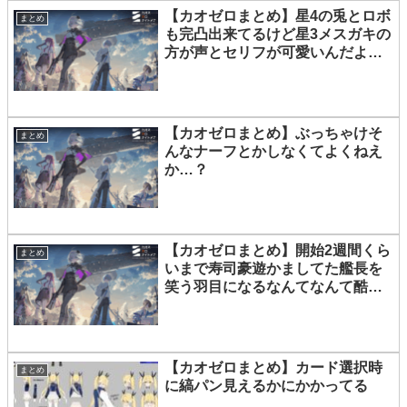
【カオゼロまとめ】星4の兎とロボ
まとめ
も完凸出来てるけど星3メスガキの
方が声とセリフが可愛いんだよ
な…
【カオゼロまとめ】ぶっちゃけそ
まとめ
んなナーフとかしなくてよくねえ
か…？
【カオゼロまとめ】開始2週間くら
まとめ
いまで寿司豪遊かましてた艦長を
笑う羽目になるなんてなんて酷い
ゲームなんだ…！
【カオゼロまとめ】カード選択時
まとめ
に縞パン見えるかにかかってる