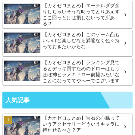
【カオゼロまとめ】エーテルダダ余
りしちゃいそうな時ってとりあえず
ここ回っとけば損しないって所あ
る？
【カオゼロまとめ】このゲーム凸も
いいけど楽しむなら満遍なく色々持
っておきたいからな…
【カオゼロまとめ】ランキング見て
るとデッキ回すためのドローはもう
ほぼ神ヒラメキドロー前提みたいな
ことになっててやべーでございます
人気記事
【カオゼロまとめ】宝石の心臓って
いうアクセサリーどういうキャラに
持たせるべき？ア