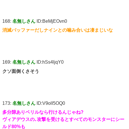
168:
名無しさん
ID:BeMjEOvn0
消滅バッファーだしナインとの噛み合いは凄まじいな
169:
名無しさん
ID:hSs4ljqY0
クソ面倒くさそう
173:
名無しさん
ID:V9olI5OQ0
多分隙ありベリルなら行けるんじゃね?
ヴィアデウスの､攻撃を受けるとすべてのモンスターにシー
ルド80%も