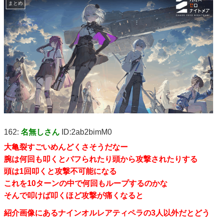
まとめ
162:
名無しさん
ID:2ab2bimM0
大亀裂すごいめんどくさそうだなー
腕は何回も叩くとバフられたり頭から攻撃されたりする
頭は1回叩くと攻撃不可能になる
これを10ターンの中で何回もループするのかな
そんで叩けば叩くほど攻撃が痛くなると
紹介画像にあるナインオルレアティペラの3人以外だとどう