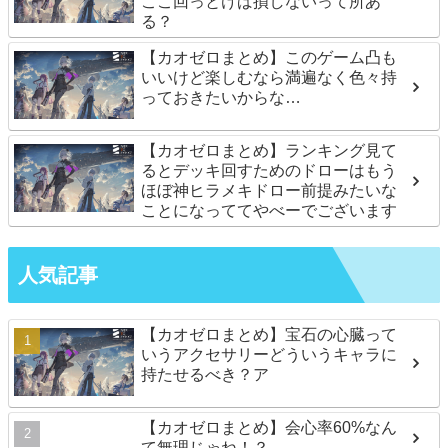
ここ回っとけば損しないって所あ
る？
【カオゼロまとめ】このゲーム凸も
いいけど楽しむなら満遍なく色々持
っておきたいからな…
【カオゼロまとめ】ランキング見て
るとデッキ回すためのドローはもう
ほぼ神ヒラメキドロー前提みたいな
ことになっててやべーでございます
人気記事
【カオゼロまとめ】宝石の心臓って
いうアクセサリーどういうキャラに
持たせるべき？ア
【カオゼロまとめ】会心率60%なん
て無理じゃね！？