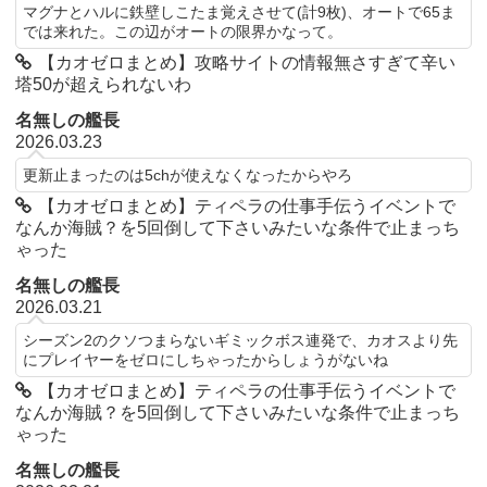
マグナとハルに鉄壁しこたま覚えさせて(計9枚)、オートで65ま
では来れた。この辺がオートの限界かなって。
【カオゼロまとめ】攻略サイトの情報無さすぎて辛い
塔50が超えられないわ
名無しの艦長
2026.03.23
更新止まったのは5chが使えなくなったからやろ
【カオゼロまとめ】ティペラの仕事手伝うイベントで
なんか海賊？を5回倒して下さいみたいな条件で止まっち
ゃった
名無しの艦長
2026.03.21
シーズン2のクソつまらないギミックボス連発で、カオスより先
にプレイヤーをゼロにしちゃったからしょうがないね
【カオゼロまとめ】ティペラの仕事手伝うイベントで
なんか海賊？を5回倒して下さいみたいな条件で止まっち
ゃった
名無しの艦長