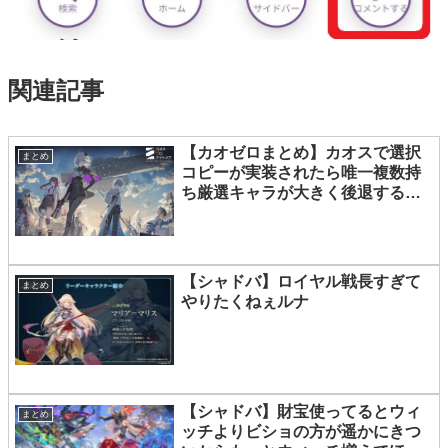
関連記事
【カオゼロまとめ】カオスで選択
まとめ
コピーが実装されたら唯一複数持
ち厳選キャラが大きく後退するの
では…？
【シャドバ】ロイヤル戦長すぎて
まとめ
やりたくねぇルナ
【シャドバ】財宝使ってるとウィ
まとめ
ッチよりビショの方が遥かにきつ