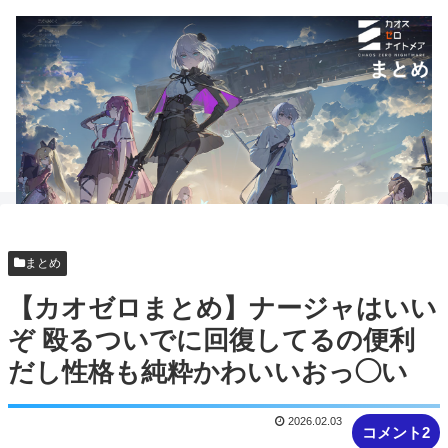
まとめ
【カオゼロまとめ】ナージャはいい
ぞ 殴るついでに回復してるの便利
だし性格も純粋かわいいおっ◯い
2026.02.03
コメント2