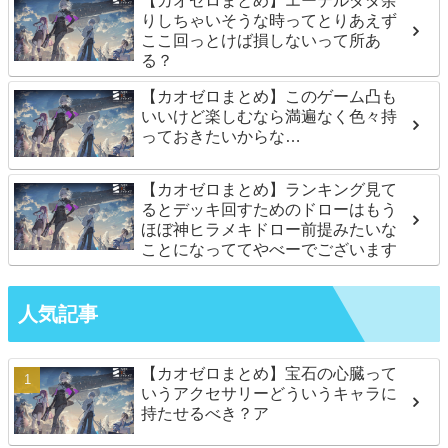
【カオゼロまとめ】エーテルダダ余
りしちゃいそうな時ってとりあえず
ここ回っとけば損しないって所あ
る？
【カオゼロまとめ】このゲーム凸も
いいけど楽しむなら満遍なく色々持
っておきたいからな…
【カオゼロまとめ】ランキング見て
るとデッキ回すためのドローはもう
ほぼ神ヒラメキドロー前提みたいな
ことになっててやべーでございます
人気記事
【カオゼロまとめ】宝石の心臓って
いうアクセサリーどういうキャラに
持たせるべき？ア