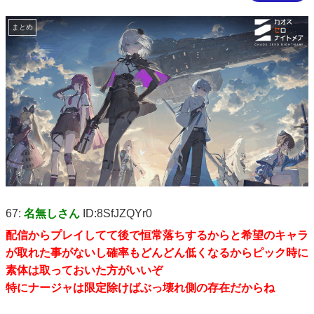
まとめ
67:
名無しさん
ID:8SfJZQYr0
配信からプレイしてて後で恒常落ちするからと希望のキャラ
が取れた事がないし確率もどんどん低くなるからピック時に
素体は取っておいた方がいいぞ
特にナージャは限定除けばぶっ壊れ側の存在だからね