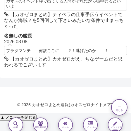
カオスのイベント枠で出てくる人間がそれだから喧嘩売るとい
いよ
【カオゼロまとめ】ティペラの仕事手伝うイベントで
なんか海賊？を5回倒して下さいみたいな条件で止まっち
ゃった
名無しの艦長
2026.03.08
ブラダマンテ……何故ここに……？！逃げたのか……！
【カオゼロまとめ】カオゼロがえ。ちなゲームだと思
われるでございます
© 2025 カオゼロまとめ速報(カオスゼロナイトメア).
≡
閉じる
▲ メニューを閉じる
検索
雑談掲示板
ホーム
サイドバー
コメントする