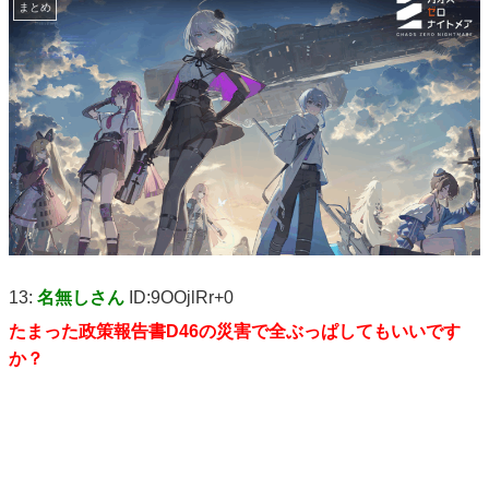
まとめ
13:
名無しさん
ID:9OOjlRr+0
たまった政策報告書D46の災害で全ぶっぱしてもいいです
か？