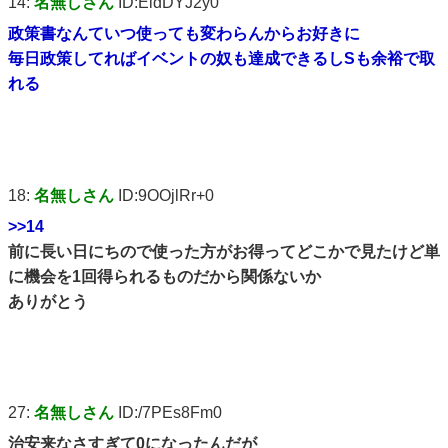
14:
名無しさん
ID:EidDYJ2y0
政策書なんていつ使っても変わらんからお好きに
毎日政策してればイベントの奴も達成できるしSも余裕で取
れる
18:
名無しさん
ID:9OOjlRr+0
>>14
前に長い日にちので使った方がお得ってどこかで見たけど単
に機会を1回得られるものだから関係ないか
ありがとう
27:
名無しさん
ID:/7PEs8Fm0
治安来なさすぎて0になったんだが