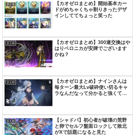
【カオゼロまとめ】開始基本カー
まとめ
ドがめちゃくちゃ割りきったデザ
インしててちょっと笑った
【カオゼロまとめ】300連交換はや
まとめ
はりベロニカが安牌でございます
かね？
【カオゼロまとめ】ナインさんは
まとめ
毎ターン最大Lv破砕使い切るキャ
ラなんだなって分かると強くて楽
しい
【シャドバ】初心者が破壊の荒野
まとめ
と卵でセルフ盤面ロックして敗北
がXで話題になると見た