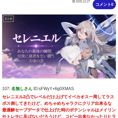
2025.12.27
コメント0
まとめ
107:
名無しさん
ID:sFWyY+6g0XMAS
セレニエル2凸でレベルだけ上げてイベカオス一周してラス
ボス倒してきたけど、めちゃめちゃラクにクリア出来るな
最適解セーブデータで仕上げた時のポテンシャルはメイリン
やトレサに及ばないだろうけど、コピー出来なかったりヒラ