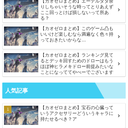
【カオゼロまとめ】エーテルダダ余
りしちゃいそうな時ってとりあえず
ここ回っとけば損しないって所あ
る？
【カオゼロまとめ】このゲーム凸も
いいけど楽しむなら満遍なく色々持
っておきたいからな…
【カオゼロまとめ】ランキング見て
るとデッキ回すためのドローはもう
ほぼ神ヒラメキドロー前提みたいな
ことになっててやべーでございます
人気記事
【カオゼロまとめ】宝石の心臓って
いうアクセサリーどういうキャラに
持たせるべき？ア