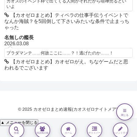
カオスのイベント枠で出てくる人間がそれだから喧嘩売るとい
いよ
【カオゼロまとめ】ティペラの仕事手伝うイベントで
なんか海賊？を5回倒して下さいみたいな条件で止まっち
ゃった
名無しの艦長
2026.03.08
ブラダマンテ……何故ここに……？！逃げたのか……！
【カオゼロまとめ】カオゼロがえ。ちなゲームだと思
われるでございます
© 2025 カオゼロまとめ速報(カオスゼロナイトメア).
≡
閉じる
▲ メニューを閉じる
検索
雑談掲示板
ホーム
サイドバー
コメントする