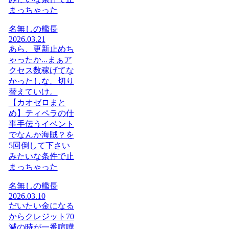
まっちゃった
名無しの艦長
2026.03.21
あら、更新止めち
ゃったか...まぁア
クセス数稼げてな
かったしな。切り
替えていけ。
【カオゼロまと
め】ティペラの仕
事手伝うイベント
でなんか海賊？を
5回倒して下さい
みたいな条件で止
まっちゃった
名無しの艦長
2026.03.10
だいたい金になる
からクレジット70
減の時が一番喧嘩