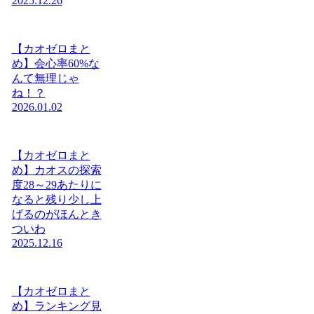
2025.12.26
【カオゼロまと
め】会心率60%な
んて無理じゃ
ね！？
2026.01.02
【カオゼロまと
め】カオスの探索
度28～29あたりに
なると残り少し上
げるのがほんとき
ついわ
2025.12.16
【カオゼロまと
め】ランキング見