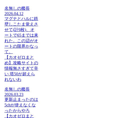
名無しの艦長
2026.04.12
マグナとハルに鉄
壁しこたま覚えさ
せて(計9枚)、オ
ートで65までは来
れた。この辺がオ
ートの限界かなっ
て。
【カオゼロまと
め】攻略サイトの
情報無さすぎて辛
い 塔50が超えら
れないわ
名無しの艦長
2026.03.23
更新止まったのは
5chが使えなくな
ったからやろ
【カオゼロまと