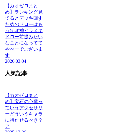
【カオゼロまと
め】ランキング見
てるとデッキ回す
ためのドローはも
うほぼ神ヒラメキ
ドロー前提みたい
なことになってて
やべーでございま
す
2026.03.04
人気記事
【カオゼロまと
め】宝石の心臓っ
ていうアクセサリ
ーどういうキャラ
に持たせるべき？
ア