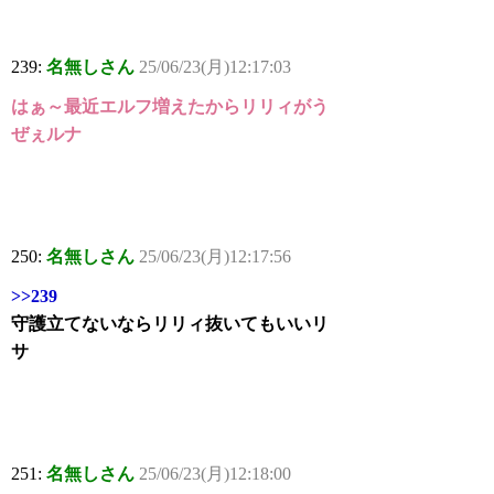
239:
名無しさん
25/06/23(月)12:17:03
はぁ～最近エルフ増えたからリリィがう
ぜぇルナ
250:
名無しさん
25/06/23(月)12:17:56
>>239
守護立てないならリリィ抜いてもいいリ
サ
251:
名無しさん
25/06/23(月)12:18:00