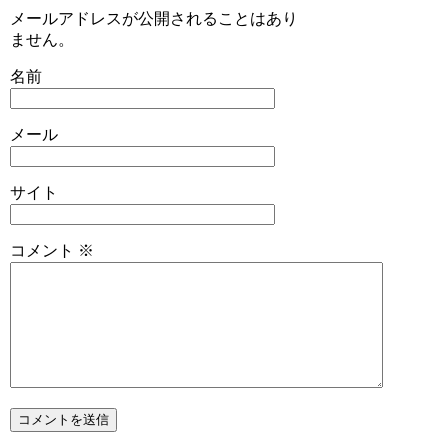
メールアドレスが公開されることはあり
ません。
名前
メール
サイト
コメント
※