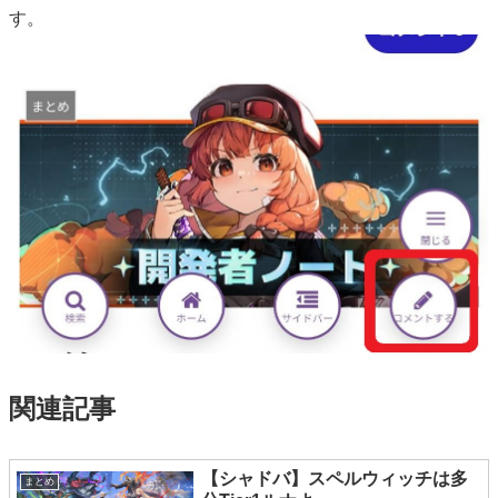
す。
関連記事
【シャドバ】スペルウィッチは多
まとめ