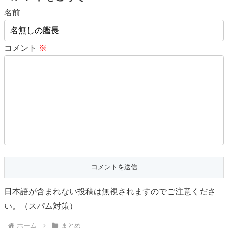
名前
コメント
※
日本語が含まれない投稿は無視されますのでご注意くださ
い。（スパム対策）
ホーム
まとめ