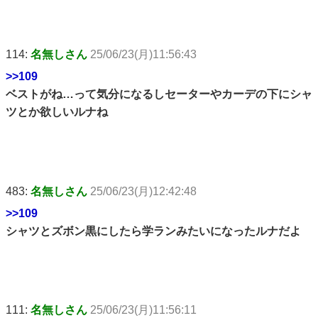
114:
名無しさん
25/06/23(月)11:56:43
>>109
ベストがね…って気分になるしセーターやカーデの下にシャ
ツとか欲しいルナね
483:
名無しさん
25/06/23(月)12:42:48
>>109
シャツとズボン黒にしたら学ランみたいになったルナだよ
111:
名無しさん
25/06/23(月)11:56:11