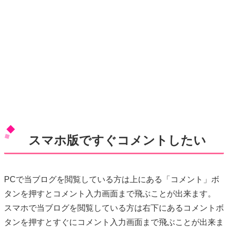
スマホ版ですぐコメントしたい
PCで当ブログを閲覧している方は上にある「コメント」ボ
タンを押すとコメント入力画面まで飛ぶことが出来ます。
スマホで当ブログを閲覧している方は右下にあるコメントボ
タンを押すとすぐにコメント入力画面まで飛ぶことが出来ま