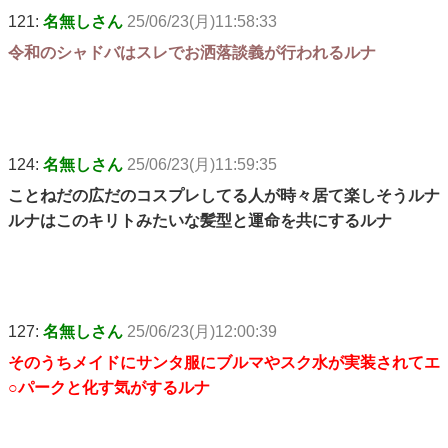
121:
名無しさん
25/06/23(月)11:58:33
令和のシャドバはスレでお洒落談義が行われるルナ
124:
名無しさん
25/06/23(月)11:59:35
ことねだの広だのコスプレしてる人が時々居て楽しそうルナ
ルナはこのキリトみたいな髪型と運命を共にするルナ
127:
名無しさん
25/06/23(月)12:00:39
そのうちメイドにサンタ服にブルマやスク水が実装されてエ
○パークと化す気がするルナ