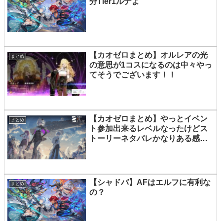
分Tier1ルナよ
【カオゼロまとめ】オルレアの光
まとめ
の意思が1コスになるのは中々やっ
てそうでございます！！
【カオゼロまとめ】やっとイベン
まとめ
ト参加出来るレベルなったけどス
トーリーネタバレかなりある感
じ？
【シャドバ】AFはエルフに有利な
まとめ
の？