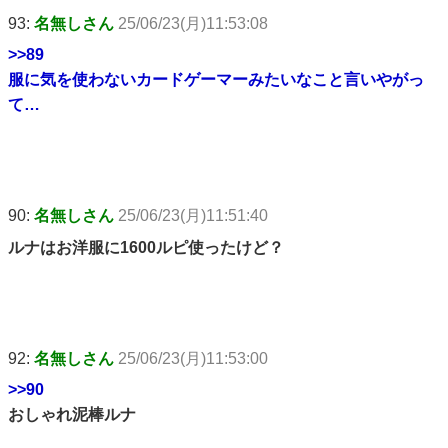
93:
名無しさん
25/06/23(月)11:53:08
>>89
服に気を使わないカードゲーマーみたいなこと言いやがっ
て…
90:
名無しさん
25/06/23(月)11:51:40
ルナはお洋服に1600ルピ使ったけど？
92:
名無しさん
25/06/23(月)11:53:00
>>90
おしゃれ泥棒ルナ