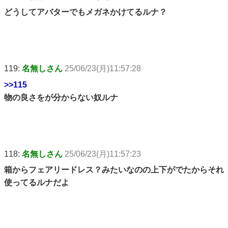
どうしてアバターでもメガネかけてるルナ？
119:
名無しさん
25/06/23(月)11:57:28
>>115
物の良さをが分からない奴ルナ
118:
名無しさん
25/06/23(月)11:57:23
箱からフェアリードレス？みたいなのの上下がでたからそれ
使ってるルナだよ