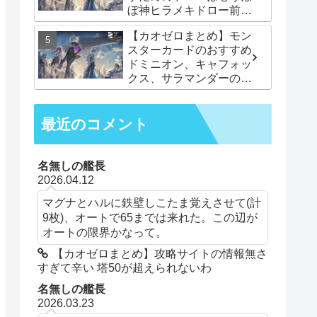
ぼ神ヒラメキドロー前提
みたいなことになってて
【カオゼロまとめ】モン
やべーでございます
スターカードのおすすめ
ドミニオン、キャフォッ
クス、サラマンダーの他
に何かある？
最近のコメント
名無しの艦長
2026.04.12
マグナとハルに鉄壁しこたま覚えさせて(計
9枚)、オートで65までは来れた。この辺が
オートの限界かなって。
【カオゼロまとめ】攻略サイトの情報無さ
すぎて辛い 塔50が超えられないわ
名無しの艦長
2026.03.23