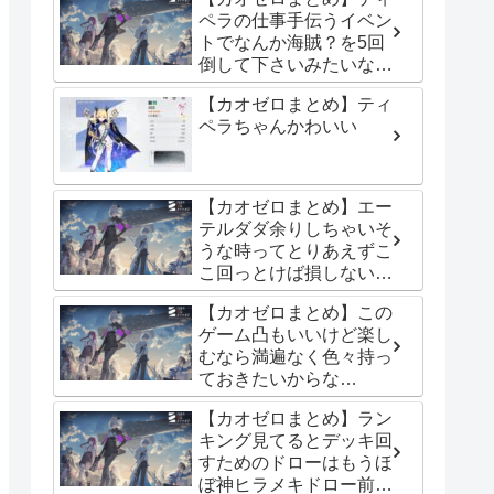
ペラの仕事手伝うイベン
トでなんか海賊？を5回
倒して下さいみたいな条
件で止まっちゃった
【カオゼロまとめ】ティ
ペラちゃんかわいい
【カオゼロまとめ】エー
テルダダ余りしちゃいそ
うな時ってとりあえずこ
こ回っとけば損しないっ
て所ある？
【カオゼロまとめ】この
ゲーム凸もいいけど楽し
むなら満遍なく色々持っ
ておきたいからな…
【カオゼロまとめ】ラン
キング見てるとデッキ回
すためのドローはもうほ
ぼ神ヒラメキドロー前提