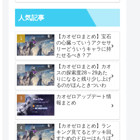
みたいなことになってて
やべーでございます
人気記事
【カオゼロまとめ】宝石
の心臓っていうアクセサ
リーどういうキャラに持
たせるべき？ア
【カオゼロまとめ】カオ
スの探索度28～29あた
りになると残り少し上げ
るのがほんときついわ
カオゼロアップデート情
報まとめ
【カオゼロまとめ】ラン
キング見てるとデッキ回
すためのドローはもうほ