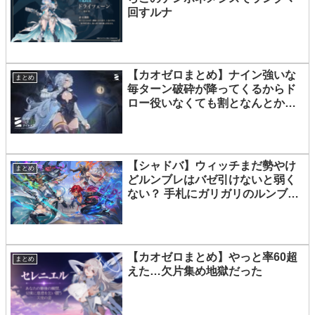
回すルナ
【カオゼロまとめ】ナイン強いな
まとめ
毎ターン破砕が降ってくるからド
ロー役いなくても割となんとかな
る
【シャドバ】ウィッチまだ勢やけ
まとめ
どルンブレはバゼ引けないと弱く
ない？ 手札にガリガリのルンブレ
ちゃん溜まって負けちゃう
【カオゼロまとめ】やっと率60超
まとめ
えた…欠片集め地獄だった