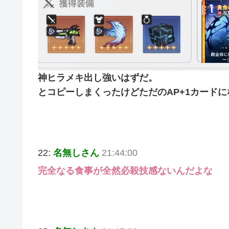
神ヒラメキ出し強いはずだ。
とコピーしまくったけどただのAP+1カード
22:
名無しさん
21:44:00
完全なる食事が全然必殺技感ないんだよな