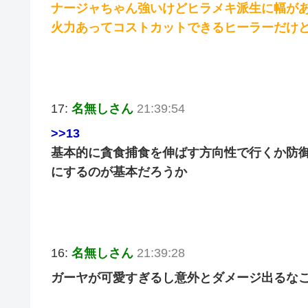
ナージャちゃん強いけどヒラメキ派生に幅が
火力あってコストカットできるヒーラーだけ
17:
名無しさん
21:39:54
>>13
基本的に貪食捕食を伸ばす方向性で行くか防
にするのが基本だろうか
16:
名無しさん
21:39:28
ガーヤが可愛すぎるし意外とダメージ出るな