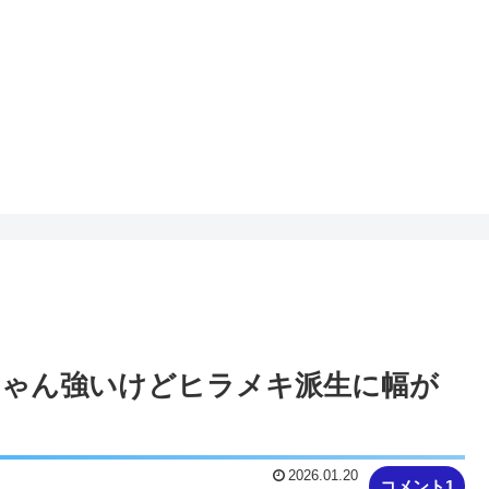
ちゃん強いけどヒラメキ派生に幅が
2026.01.20
コメント1