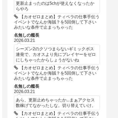
更新止まったのは5chが使えなくなったか
らやろ
【カオゼロまとめ】ティペラの仕事手伝う
イベントでなんか海賊？を5回倒して下さい
みたいな条件で止まっちゃった
名無しの艦長
2026.03.21
シーズン2のクソつまらないギミックボス
連発で、カオスより先にプレイヤーをゼロ
にしちゃったからしょうがないね
【カオゼロまとめ】ティペラの仕事手伝う
イベントでなんか海賊？を5回倒して下さい
みたいな条件で止まっちゃった
名無しの艦長
2026.03.21
あら、更新止めちゃったか...まぁアクセス
数稼げてなかったしな。切り替えていけ。
【カオゼロまとめ】ティペラの仕事手伝う