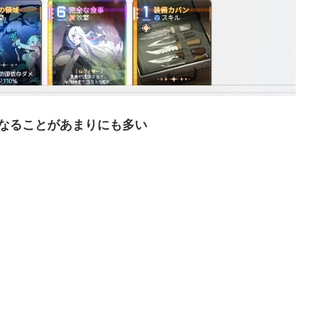
になることがあまりにも多い