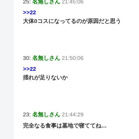
25:
名無しさん
21:45:06
>>22
大体0コスになってるのが原因だと思う
30:
名無しさん
21:50:06
>>22
揺れが足りないか
23:
名無しさん
21:44:29
完全なる食事は墓地で寝ててね…