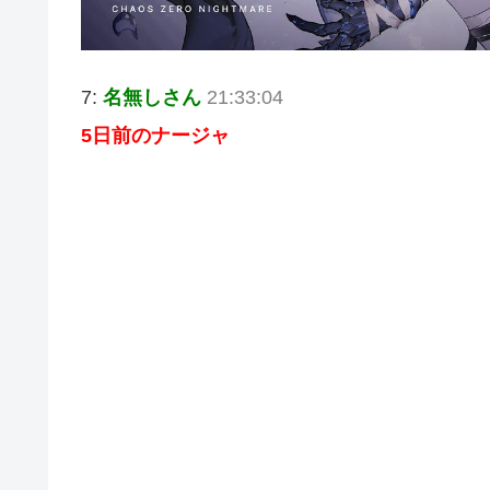
7:
名無しさん
21:33:04
5日前のナージャ