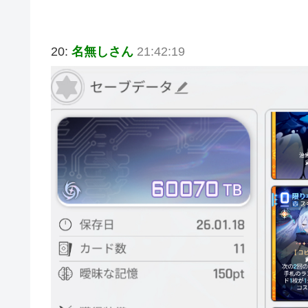
20:
名無しさん
21:42:19