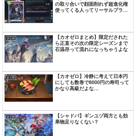
の取り合いで顔面削れず超進化権
使ってくる人ってリーサルプラン
あるものなんルナ…？
【カオゼロまとめ】限定だされた
まとめ
ら正直その次の限定シーズンまで
石温存って流れになっちゃうよな
【カオゼロ】冷静に考えて日本円
まとめ
にしても数巻で8000円の寿司って
かなり高級だよな…
【シャドバ】ギンユヅ両方とも効
まとめ
果物足りなくない？