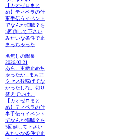
【カオゼロまと
め】ティペラの仕
事手伝うイベント
でなんか海賊？を
5回倒して下さい
みたいな条件で止
まっちゃった
名無しの艦長
2026.03.21
あら、更新止めち
ゃったか...まぁア
クセス数稼げてな
かったしな。切り
替えていけ。
【カオゼロまと
め】ティペラの仕
事手伝うイベント
でなんか海賊？を
5回倒して下さい
みたいな条件で止