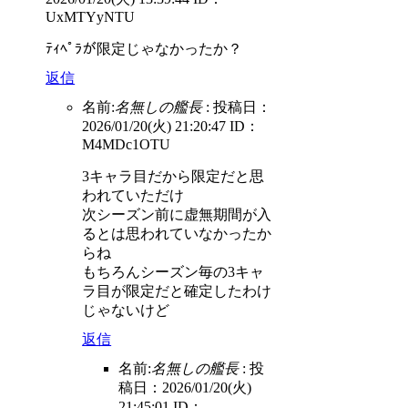
UxMTYyNTU
ﾃｨﾍﾟﾗが限定じゃなかったか？
返信
名前:
名無しの艦長
:
投稿日：
2026/01/20(火) 21:20:47
ID：
M4MDc1OTU
3キャラ目だから限定だと思
われていただけ
次シーズン前に虚無期間が入
るとは思われていなかったか
らね
もちろんシーズン毎の3キャ
ラ目が限定だと確定したわけ
じゃないけど
返信
名前:
名無しの艦長
:
投
稿日：2026/01/20(火)
21:45:01
ID：