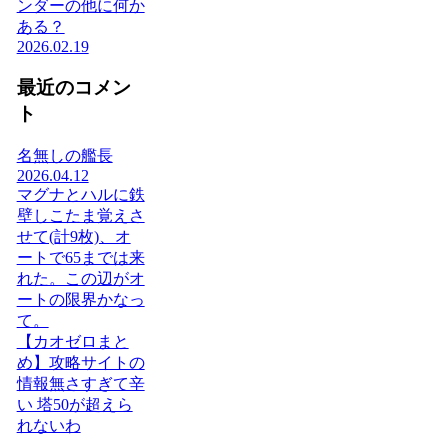
ンダーの他に何か
ある？
2026.02.19
最近のコメン
ト
名無しの艦長
2026.04.12
マグナとハルに鉄
壁しこたま覚えさ
せて(計9枚)、オ
ートで65までは来
れた。この辺がオ
ートの限界かなっ
て。
【カオゼロまと
め】攻略サイトの
情報無さすぎて辛
い 塔50が超えら
れないわ