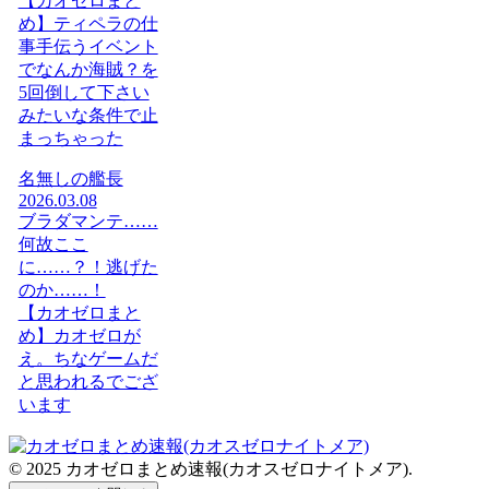
【カオゼロまと
め】ティペラの仕
事手伝うイベント
でなんか海賊？を
5回倒して下さい
みたいな条件で止
まっちゃった
名無しの艦長
2026.03.08
ブラダマンテ……
何故ここ
に……？！逃げた
のか……！
【カオゼロまと
め】カオゼロが
え。ちなゲームだ
と思われるでござ
います
© 2025 カオゼロまとめ速報(カオスゼロナイトメア).