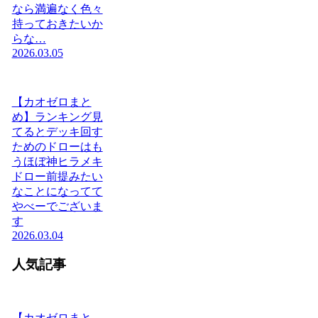
なら満遍なく色々
持っておきたいか
らな…
2026.03.05
【カオゼロまと
め】ランキング見
てるとデッキ回す
ためのドローはも
うほぼ神ヒラメキ
ドロー前提みたい
なことになってて
やべーでございま
す
2026.03.04
人気記事
【カオゼロまと