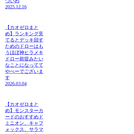
ついわ
2025.12.16
【カオゼロまと
め】ランキング見
てるとデッキ回す
ためのドローはも
うほぼ神ヒラメキ
ドロー前提みたい
なことになってて
やべーでございま
す
2026.03.04
【カオゼロまと
め】モンスターカ
ードのおすすめド
ミニオン、キャフ
ォックス、サラマ