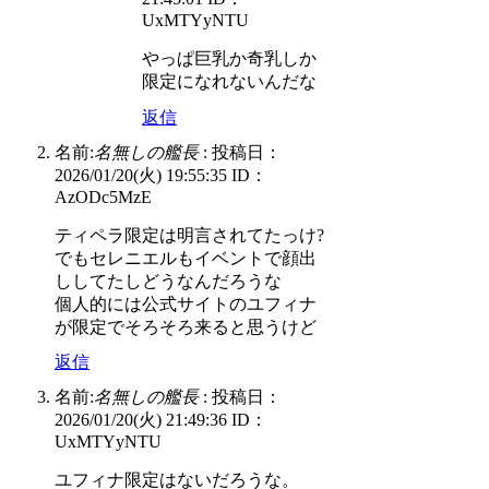
UxMTYyNTU
やっぱ巨乳か奇乳しか
限定になれないんだな
返信
名前:
名無しの艦長
:
投稿日：
2026/01/20(火) 19:55:35
ID：
AzODc5MzE
ティペラ限定は明言されてたっけ?
でもセレニエルもイベントで顔出
ししてたしどうなんだろうな
個人的には公式サイトのユフィナ
が限定でそろそろ来ると思うけど
返信
名前:
名無しの艦長
:
投稿日：
2026/01/20(火) 21:49:36
ID：
UxMTYyNTU
ユフィナ限定はないだろうな。