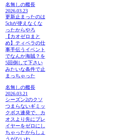
名無しの艦長
2026.03.23
更新止まったのは
5chが使えなくな
ったからやろ
【カオゼロまと
め】ティペラの仕
事手伝うイベント
でなんか海賊？を
5回倒して下さい
みたいな条件で止
まっちゃった
名無しの艦長
2026.03.21
シーズン2のクソ
つまらないギミッ
クボス連発で、カ
オスより先にプレ
イヤーをゼロにし
ちゃったからしょ
うがないね