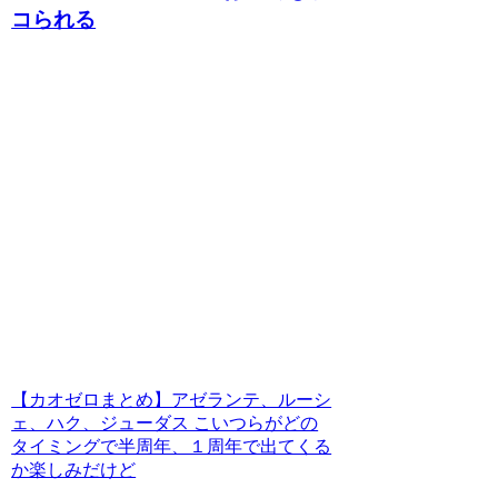
コられる
【カオゼロまとめ】アゼランテ、ルーシ
ェ、ハク、ジューダス こいつらがどの
タイミングで半周年、１周年で出てくる
か楽しみだけど