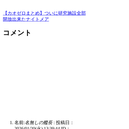
【カオゼロまとめ】ついに研究施設全部
開放出来たナイトメア
コメント
名前:
名無しの艦長
:
投稿日：
2026/01/20(火) 13:39:44
ID：