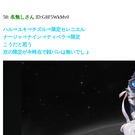
58:
名無しさん
ID:G8F5WkMv0
ハル⇒ユキ⇒チズル⇒限定セレニエル
ナージャ⇒ナイン⇒ティペラ⇒限定
こうだと思う
次の限定が今時点で顔バレは無いでしょ