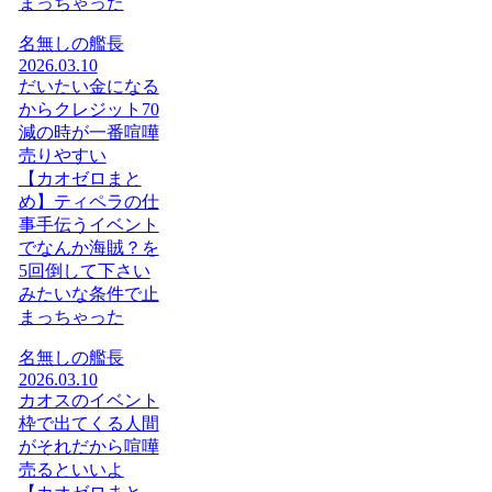
まっちゃった
名無しの艦長
2026.03.10
だいたい金になる
からクレジット70
減の時が一番喧嘩
売りやすい
【カオゼロまと
め】ティペラの仕
事手伝うイベント
でなんか海賊？を
5回倒して下さい
みたいな条件で止
まっちゃった
名無しの艦長
2026.03.10
カオスのイベント
枠で出てくる人間
がそれだから喧嘩
売るといいよ