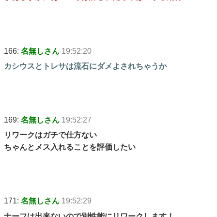
166:
名無しさん
19:52:20
カシウスとトレサは流石にダメよされちゃうか
169:
名無しさん
19:52:27
リワークはガチで仕方ない
ちゃんとメス入れることを評価したい
171:
名無しさん
19:52:29
ナーフは出来ないので別性能にリワークします！