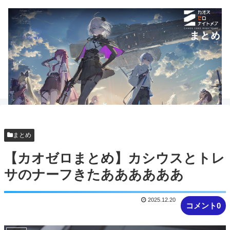
まとめ
【カオゼロまとめ】カシウスとトレ
サのナーフきたああああああ
2025.12.20
コメント0