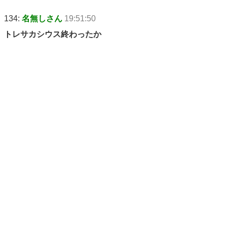
134:
名無しさん
19:51:50
トレサカシウス終わったか