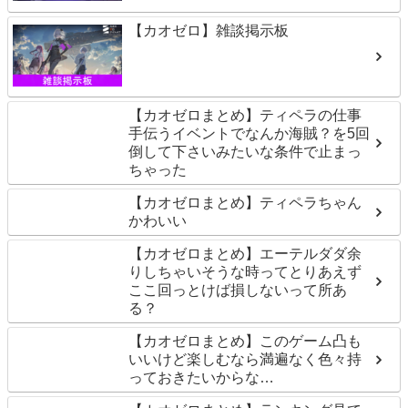
【カオゼロ】雑談掲示板
【カオゼロまとめ】ティペラの仕事
手伝うイベントでなんか海賊？を5回
倒して下さいみたいな条件で止まっ
ちゃった
【カオゼロまとめ】ティペラちゃん
かわいい
【カオゼロまとめ】エーテルダダ余
りしちゃいそうな時ってとりあえず
ここ回っとけば損しないって所あ
る？
【カオゼロまとめ】このゲーム凸も
いいけど楽しむなら満遍なく色々持
っておきたいからな…