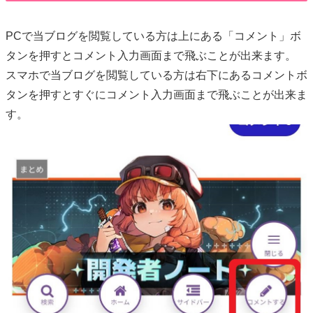
PCで当ブログを閲覧している方は上にある「コメント」ボ
タンを押すとコメント入力画面まで飛ぶことが出来ます。
スマホで当ブログを閲覧している方は右下にあるコメントボ
タンを押すとすぐにコメント入力画面まで飛ぶことが出来ま
す。