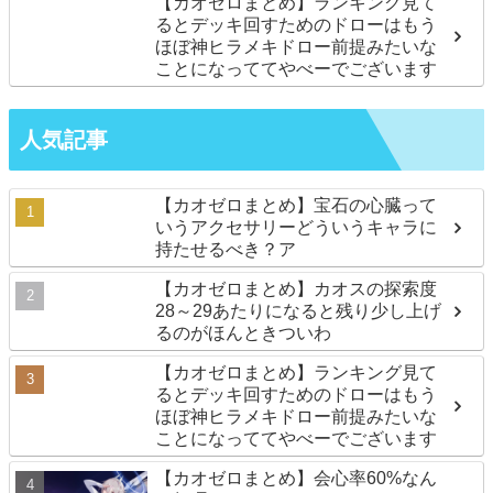
【カオゼロまとめ】ランキング見て
るとデッキ回すためのドローはもう
ほぼ神ヒラメキドロー前提みたいな
ことになっててやべーでございます
人気記事
【カオゼロまとめ】宝石の心臓って
いうアクセサリーどういうキャラに
持たせるべき？ア
【カオゼロまとめ】カオスの探索度
28～29あたりになると残り少し上げ
るのがほんときついわ
【カオゼロまとめ】ランキング見て
るとデッキ回すためのドローはもう
ほぼ神ヒラメキドロー前提みたいな
ことになっててやべーでございます
【カオゼロまとめ】会心率60%なん