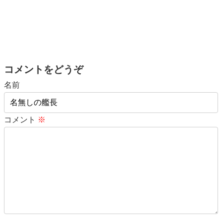
コメントをどうぞ
名前
コメント
※