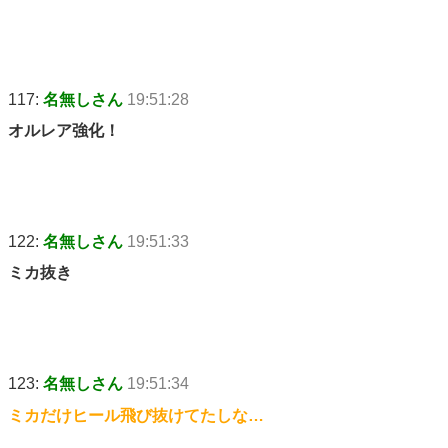
117:
名無しさん
19:51:28
オルレア強化！
122:
名無しさん
19:51:33
ミカ抜き
123:
名無しさん
19:51:34
ミカだけヒール飛び抜けてたしな…