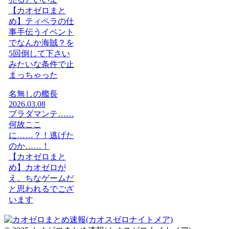
【カオゼロまと
め】ティペラの仕
事手伝うイベント
でなんか海賊？を
5回倒して下さい
みたいな条件で止
まっちゃった
名無しの艦長
2026.03.08
ブラダマンテ……
何故ここ
に……？！逃げた
のか……！
【カオゼロまと
め】カオゼロが
え。ちなゲームだ
と思われるでござ
います