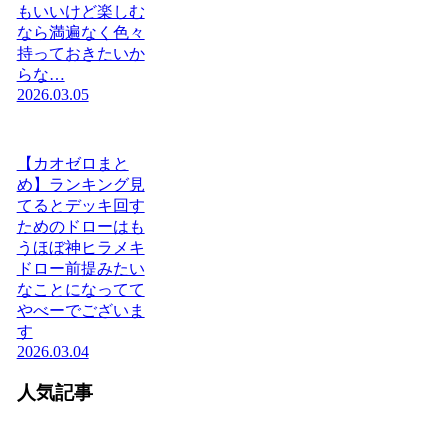
もいいけど楽しむ
なら満遍なく色々
持っておきたいか
らな…
2026.03.05
【カオゼロまと
め】ランキング見
てるとデッキ回す
ためのドローはも
うほぼ神ヒラメキ
ドロー前提みたい
なことになってて
やべーでございま
す
2026.03.04
人気記事