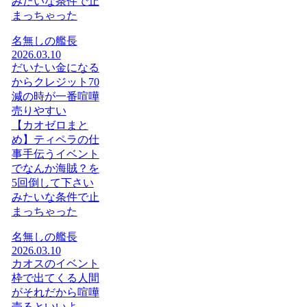
みたいな条件で止
まっちゃった
名無しの艦長
2026.03.10
だいたい金になる
からクレジット70
減の時が一番喧嘩
売りやすい
【カオゼロまと
め】ティペラの仕
事手伝うイベント
でなんか海賊？を
5回倒して下さい
みたいな条件で止
まっちゃった
名無しの艦長
2026.03.10
カオスのイベント
枠で出てくる人間
がそれだから喧嘩
売るといいよ