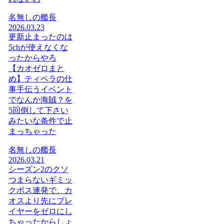
名無しの艦長
2026.03.23
更新止まったのは
5chが使えなくな
ったからやろ
【カオゼロまと
め】ティペラの仕
事手伝うイベント
でなんか海賊？を
5回倒して下さい
みたいな条件で止
まっちゃった
名無しの艦長
2026.03.21
シーズン2のクソ
つまらないギミッ
クボス連発で、カ
オスより先にプレ
イヤーをゼロにし
ちゃったからしょ