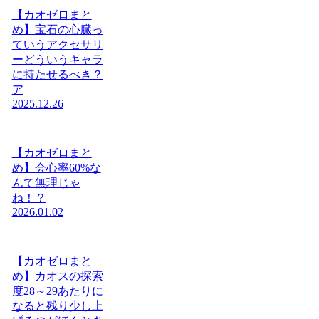
【カオゼロまと
め】宝石の心臓っ
ていうアクセサリ
ーどういうキャラ
に持たせるべき？
ア
2025.12.26
【カオゼロまと
め】会心率60%な
んて無理じゃ
ね！？
2026.01.02
【カオゼロまと
め】カオスの探索
度28～29あたりに
なると残り少し上