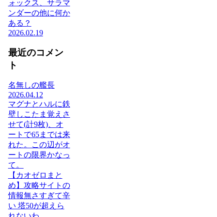
ォックス、サラマ
ンダーの他に何か
ある？
2026.02.19
最近のコメン
ト
名無しの艦長
2026.04.12
マグナとハルに鉄
壁しこたま覚えさ
せて(計9枚)、オ
ートで65までは来
れた。この辺がオ
ートの限界かなっ
て。
【カオゼロまと
め】攻略サイトの
情報無さすぎて辛
い 塔50が超えら
れないわ