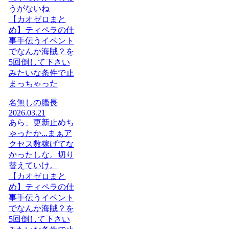
うがないね
【カオゼロまと
め】ティペラの仕
事手伝うイベント
でなんか海賊？を
5回倒して下さい
みたいな条件で止
まっちゃった
名無しの艦長
2026.03.21
あら、更新止めち
ゃったか...まぁア
クセス数稼げてな
かったしな。切り
替えていけ。
【カオゼロまと
め】ティペラの仕
事手伝うイベント
でなんか海賊？を
5回倒して下さい