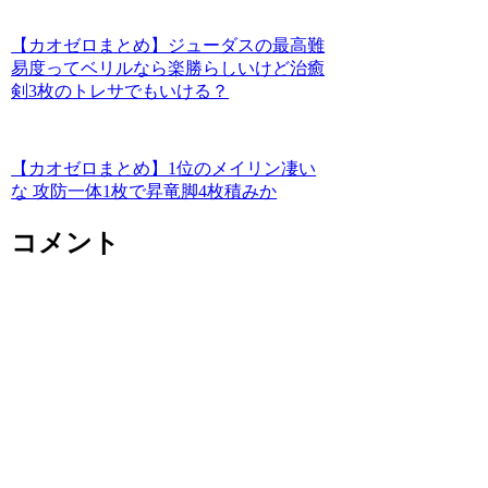
【カオゼロまとめ】ジューダスの最高難
易度ってベリルなら楽勝らしいけど治癒
剣3枚のトレサでもいける？
【カオゼロまとめ】1位のメイリン凄い
な 攻防一体1枚で昇竜脚4枚積みか
コメント