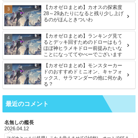
【カオゼロまとめ】カオスの探索度
28～29あたりになると残り少し上げ
るのがほんときついわ
【カオゼロまとめ】ランキング見て
るとデッキ回すためのドローはもう
ほぼ神ヒラメキドロー前提みたいな
ことになっててやべーでございます
【カオゼロまとめ】モンスターカー
ドのおすすめドミニオン、キャフォ
ックス、サラマンダーの他に何かあ
る？
最近のコメント
名無しの艦長
2026.04.12
マグナとハルに鉄壁しこたま覚えさせて(計9枚)、オートで65ま