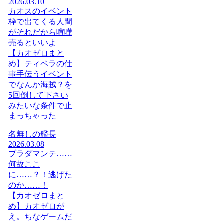
2026.03.10
カオスのイベント
枠で出てくる人間
がそれだから喧嘩
売るといいよ
【カオゼロまと
め】ティペラの仕
事手伝うイベント
でなんか海賊？を
5回倒して下さい
みたいな条件で止
まっちゃった
名無しの艦長
2026.03.08
ブラダマンテ……
何故ここ
に……？！逃げた
のか……！
【カオゼロまと
め】カオゼロが
え。ちなゲームだ