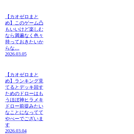
【カオゼロまと
め】このゲーム凸
もいいけど楽しむ
なら満遍なく色々
持っておきたいか
らな…
2026.03.05
【カオゼロまと
め】ランキング見
てるとデッキ回す
ためのドローはも
うほぼ神ヒラメキ
ドロー前提みたい
なことになってて
やべーでございま
す
2026.03.04