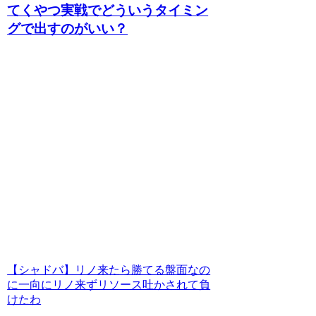
てくやつ実戦でどういうタイミン
グで出すのがいい？
【シャドバ】リノ来たら勝てる盤面なの
に一向にリノ来ずリソース吐かされて負
けたわ