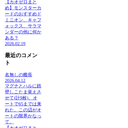
【カオゼロまと
め】モンスターカ
ードのおすすめド
ミニオン、キャフ
ォックス、サラマ
ンダーの他に何か
ある？
2026.02.19
最近のコメン
ト
名無しの艦長
2026.04.12
マグナとハルに鉄
壁しこたま覚えさ
せて(計9枚)、オ
ートで65までは来
れた。この辺がオ
ートの限界かなっ
て。
【カオゼロまと