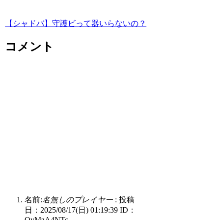
【シャドバ】守護ビって器いらないの？
コメント
名前:
名無しのプレイヤー
:
投稿
日：2025/08/17(日) 01:19:39
ID：
QyMzA4NTc