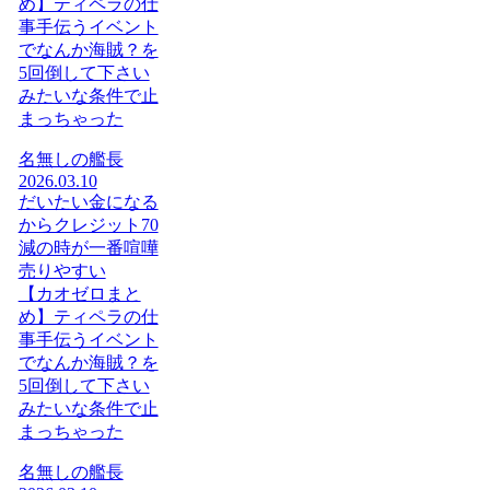
め】ティペラの仕
事手伝うイベント
でなんか海賊？を
5回倒して下さい
みたいな条件で止
まっちゃった
名無しの艦長
2026.03.10
だいたい金になる
からクレジット70
減の時が一番喧嘩
売りやすい
【カオゼロまと
め】ティペラの仕
事手伝うイベント
でなんか海賊？を
5回倒して下さい
みたいな条件で止
まっちゃった
名無しの艦長