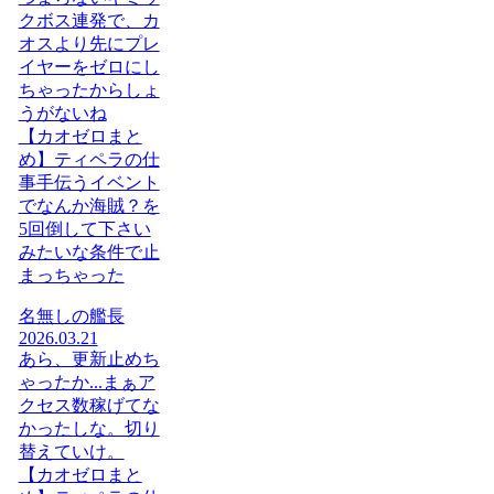
クボス連発で、カ
オスより先にプレ
イヤーをゼロにし
ちゃったからしょ
うがないね
【カオゼロまと
め】ティペラの仕
事手伝うイベント
でなんか海賊？を
5回倒して下さい
みたいな条件で止
まっちゃった
名無しの艦長
2026.03.21
あら、更新止めち
ゃったか...まぁア
クセス数稼げてな
かったしな。切り
替えていけ。
【カオゼロまと