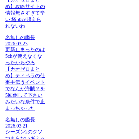
め】攻略サイトの
情報無さすぎて辛
い 塔50が超えら
れないわ
名無しの艦長
2026.03.23
更新止まったのは
5chが使えなくな
ったからやろ
【カオゼロまと
め】ティペラの仕
事手伝うイベント
でなんか海賊？を
5回倒して下さい
みたいな条件で止
まっちゃった
名無しの艦長
2026.03.21
シーズン2のクソ
つまらないギミッ