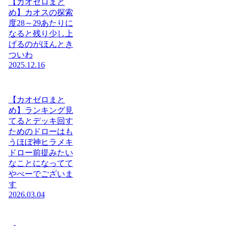
【カオゼロまと
め】カオスの探索
度28～29あたりに
なると残り少し上
げるのがほんとき
ついわ
2025.12.16
【カオゼロまと
め】ランキング見
てるとデッキ回す
ためのドローはも
うほぼ神ヒラメキ
ドロー前提みたい
なことになってて
やべーでございま
す
2026.03.04