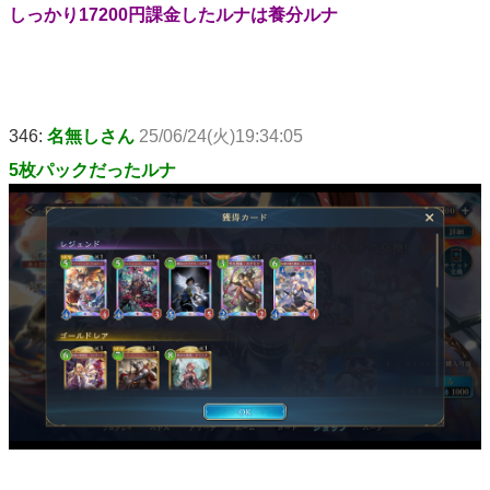
しっかり17200円課金したルナは養分ルナ
346:
名無しさん
25/06/24(火)19:34:05
5枚パックだったルナ