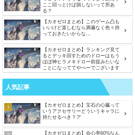
ここ回っとけば損しないって所あ
る？
【カオゼロまとめ】このゲーム凸も
いいけど楽しむなら満遍なく色々持
っておきたいからな…
【カオゼロまとめ】ランキング見て
るとデッキ回すためのドローはもう
ほぼ神ヒラメキドロー前提みたいな
ことになっててやべーでございます
人気記事
【カオゼロまとめ】宝石の心臓って
いうアクセサリーどういうキャラに
持たせるべき？ア
【カオゼロまとめ】会心率60%なん