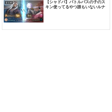
【シャドバ】バトルパスの子のス
まとめ
キン使ってるやつ誰もいないルナ