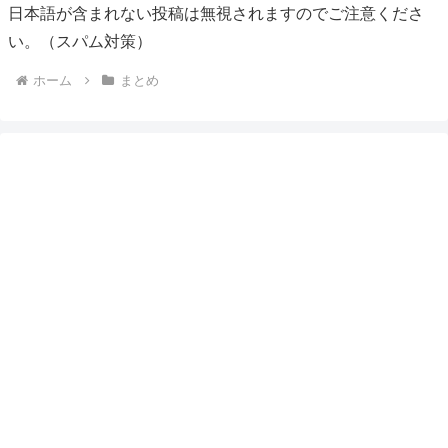
日本語が含まれない投稿は無視されますのでご注意くださ
い。（スパム対策）
ホーム
まとめ