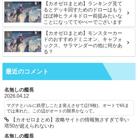
【カオゼロまとめ】ランキング見て
るとデッキ回すためのドローはもう
ほぼ神ヒラメキドロー前提みたいな
ことになっててやべーでございます
【カオゼロまとめ】モンスターカー
ドのおすすめドミニオン、キャフォ
ックス、サラマンダーの他に何かあ
る？
最近のコメント
名無しの艦長
2026.04.12
マグナとハルに鉄壁しこたま覚えさせて(計9枚)、オートで65ま
では来れた。この辺がオートの限界かなって。
【カオゼロまとめ】攻略サイトの情報無さすぎて辛い
塔50が超えられないわ
名無しの艦長