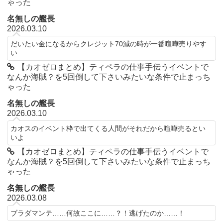
ゃった
名無しの艦長
2026.03.10
だいたい金になるからクレジット70減の時が一番喧嘩売りやす
い
【カオゼロまとめ】ティペラの仕事手伝うイベントで
なんか海賊？を5回倒して下さいみたいな条件で止まっち
ゃった
名無しの艦長
2026.03.10
カオスのイベント枠で出てくる人間がそれだから喧嘩売るとい
いよ
【カオゼロまとめ】ティペラの仕事手伝うイベントで
なんか海賊？を5回倒して下さいみたいな条件で止まっち
ゃった
名無しの艦長
2026.03.08
ブラダマンテ……何故ここに……？！逃げたのか……！