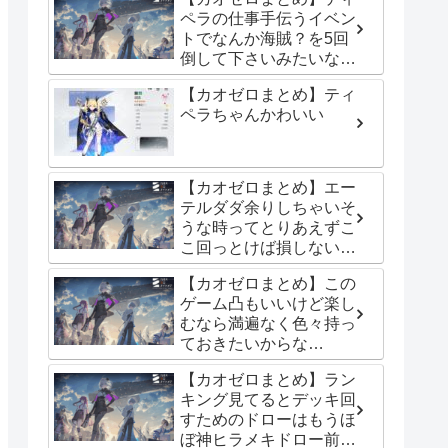
ペラの仕事手伝うイベン
トでなんか海賊？を5回
倒して下さいみたいな条
件で止まっちゃった
【カオゼロまとめ】ティ
ペラちゃんかわいい
【カオゼロまとめ】エー
テルダダ余りしちゃいそ
うな時ってとりあえずこ
こ回っとけば損しないっ
て所ある？
【カオゼロまとめ】この
ゲーム凸もいいけど楽し
むなら満遍なく色々持っ
ておきたいからな…
【カオゼロまとめ】ラン
キング見てるとデッキ回
すためのドローはもうほ
ぼ神ヒラメキドロー前提