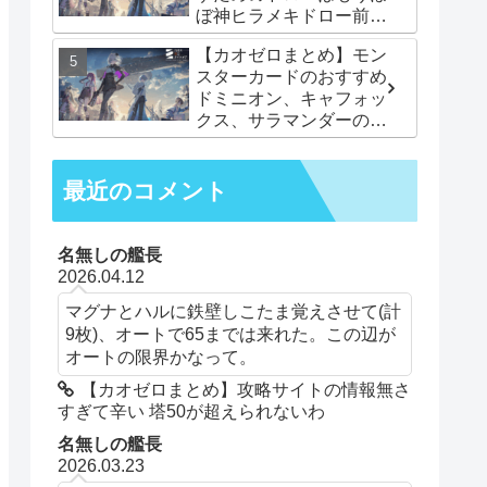
ぼ神ヒラメキドロー前提
みたいなことになってて
【カオゼロまとめ】モン
やべーでございます
スターカードのおすすめ
ドミニオン、キャフォッ
クス、サラマンダーの他
に何かある？
最近のコメント
名無しの艦長
2026.04.12
マグナとハルに鉄壁しこたま覚えさせて(計
9枚)、オートで65までは来れた。この辺が
オートの限界かなって。
【カオゼロまとめ】攻略サイトの情報無さ
すぎて辛い 塔50が超えられないわ
名無しの艦長
2026.03.23