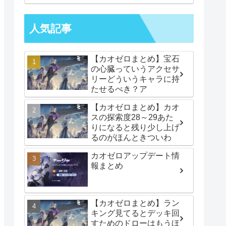
みたいなことになってて
やべーでございます
人気記事
【カオゼロまとめ】宝石
の心臓っていうアクセサ
リーどういうキャラに持
たせるべき？ア
【カオゼロまとめ】カオ
スの探索度28～29あた
りになると残り少し上げ
るのがほんときついわ
カオゼロアップデート情
報まとめ
【カオゼロまとめ】ラン
キング見てるとデッキ回
すためのドローはもうほ