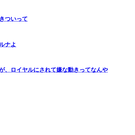
きついって
ルナよ
が、ロイヤルにされて嫌な動きってなんや