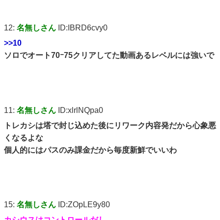
12:
名無しさん
ID:IBRD6cvy0
>>10
ソロでオート70ｰ75クリアしてた動画あるレベルには強いで
11:
名無しさん
ID:xlrlNQpa0
トレカシは塔で封じ込めた後にリワーク内容発だから心象悪
くなるよな
個人的にはパスのみ課金だから毎度新鮮でいいわ
15:
名無しさん
ID:ZOpLE9y80
カシウスはコントロールだし