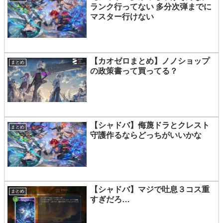
ランク行ってない 多分次弾までに
マスター行けない
【カオゼロまとめ】ノノショップ
まとめ
の政策書って買ってる？
【シャドバ】侮蔑ドラとクレスト
まとめ
守護作るならどっちがいいかな
【シャドバ】マジで吐息３コス重
まとめ
すぎだろ…