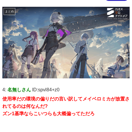
まとめ
4:
名無しさん
ID:spvl84+z0
使用率だの環境の偏りだの言い訳してメイベロミカが放置さ
れてるのは何なんだ?
ズン1基準ならこいつらも大概偏ってただろ