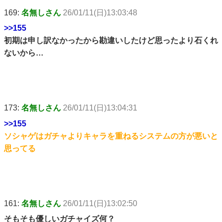
169:
名無しさん
26/01/11(日)13:03:48
>>155
初期は申し訳なかったから勘違いしたけど思ったより石くれ
ないから…
173:
名無しさん
26/01/11(日)13:04:31
>>155
ソシャゲはガチャよりキャラを重ねるシステムの方が悪いと
思ってる
161:
名無しさん
26/01/11(日)13:02:50
そもそも優しいガチャイズ何？