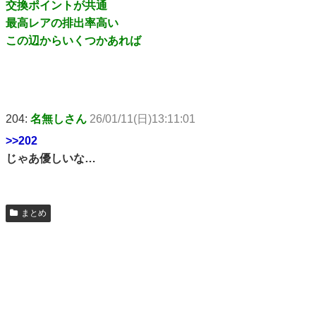
交換ポイントが共通
最高レアの排出率高い
この辺からいくつかあれば
204:
名無しさん
26/01/11(日)13:11:01
>>202
じゃあ優しいな…
まとめ