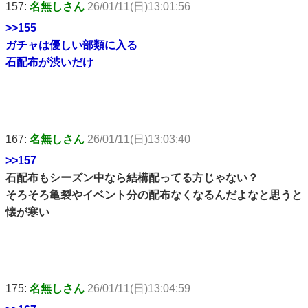
157:
名無しさん
26/01/11(日)13:01:56
>>155
ガチャは優しい部類に入る
石配布が渋いだけ
167:
名無しさん
26/01/11(日)13:03:40
>>157
石配布もシーズン中なら結構配ってる方じゃない？
そろそろ亀裂やイベント分の配布なくなるんだよなと思うと
懐が寒い
175:
名無しさん
26/01/11(日)13:04:59