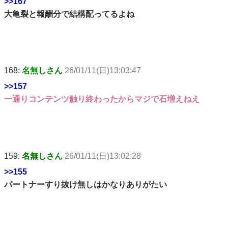
>>167
大亀裂と報酬分で結構配ってるよね
168:
名無しさん
26/01/11(日)13:03:47
>>157
一通りコンテンツ触り終わったからマジで石増えねえ
159:
名無しさん
26/01/11(日)13:02:28
>>155
パートナーすり抜け無しはかなりありがたい