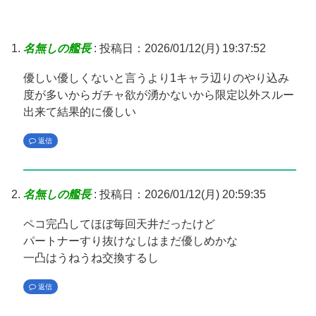
名無しの艦長
:
投稿日：2026/01/12(月) 19:37:52
優しい優しくないと言うより1キャラ辺りのやり込み
度が多いからガチャ欲が湧かないから限定以外スルー
出来て結果的に優しい
返信
名無しの艦長
:
投稿日：2026/01/12(月) 20:59:35
ペコ完凸してほぼ毎回天井だったけど
パートナーすり抜けなしはまだ優しめかな
一凸はうねうね交換するし
返信