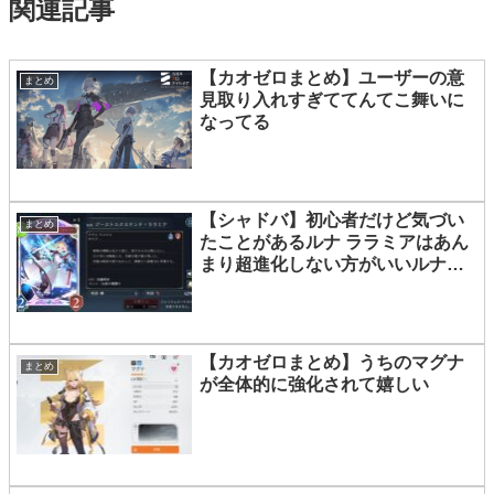
関連記事
【カオゼロまとめ】ユーザーの意
まとめ
見取り入れすぎててんてこ舞いに
なってる
【シャドバ】初心者だけど気づい
まとめ
たことがあるルナ ララミアはあん
まり超進化しない方がいいルナ…
【カオゼロまとめ】うちのマグナ
まとめ
が全体的に強化されて嬉しい