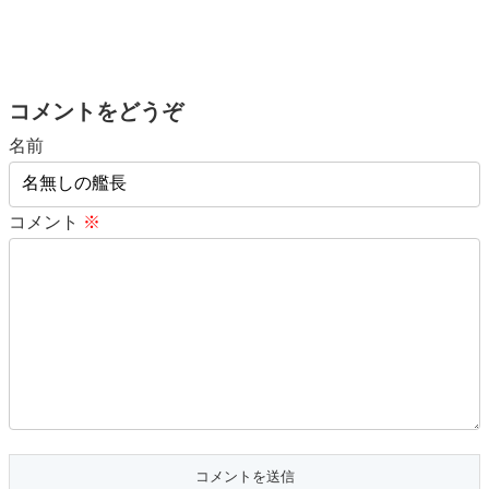
コメントをどうぞ
名前
コメント
※