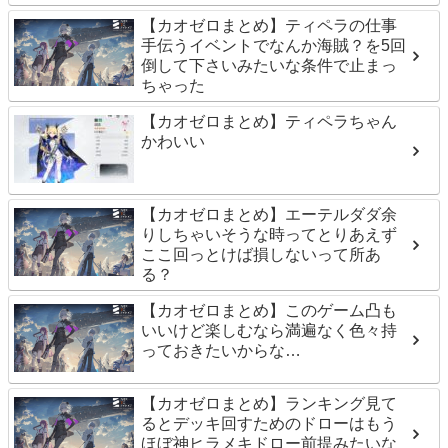
【カオゼロまとめ】ティペラの仕事
手伝うイベントでなんか海賊？を5回
倒して下さいみたいな条件で止まっ
ちゃった
【カオゼロまとめ】ティペラちゃん
かわいい
【カオゼロまとめ】エーテルダダ余
りしちゃいそうな時ってとりあえず
ここ回っとけば損しないって所あ
る？
【カオゼロまとめ】このゲーム凸も
いいけど楽しむなら満遍なく色々持
っておきたいからな…
【カオゼロまとめ】ランキング見て
るとデッキ回すためのドローはもう
ほぼ神ヒラメキドロー前提みたいな