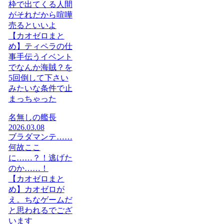
枠で出てくる人間
がそれだから喧嘩
売るといいよ
【カオゼロまと
め】ティペラの仕
事手伝うイベント
でなんか海賊？を
5回倒して下さい
みたいな条件で止
まっちゃった
名無しの艦長
2026.03.08
ブラダマンテ……
何故ここ
に……？！逃げた
のか……！
【カオゼロまと
め】カオゼロが
え。ちなゲームだ
と思われるでござ
います