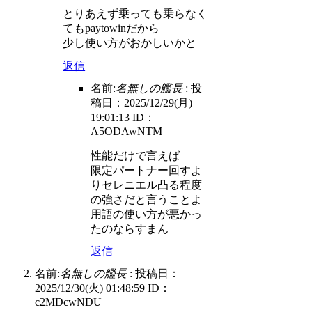
とりあえず乗っても乗らなく
てもpaytowinだから
少し使い方がおかしいかと
返信
名前:
名無しの艦長
:
投
稿日：2025/12/29(月)
19:01:13
ID：
A5ODAwNTM
性能だけで言えば
限定パートナー回すよ
りセレニエル凸る程度
の強さだと言うことよ
用語の使い方が悪かっ
たのならすまん
返信
名前:
名無しの艦長
:
投稿日：
2025/12/30(火) 01:48:59
ID：
c2MDcwNDU