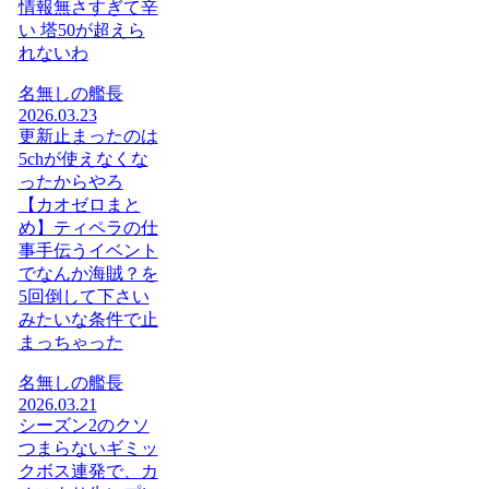
情報無さすぎて辛
い 塔50が超えら
れないわ
名無しの艦長
2026.03.23
更新止まったのは
5chが使えなくな
ったからやろ
【カオゼロまと
め】ティペラの仕
事手伝うイベント
でなんか海賊？を
5回倒して下さい
みたいな条件で止
まっちゃった
名無しの艦長
2026.03.21
シーズン2のクソ
つまらないギミッ
クボス連発で、カ