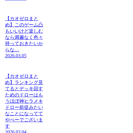
【カオゼロまと
め】このゲーム凸
もいいけど楽しむ
なら満遍なく色々
持っておきたいか
らな…
2026.03.05
【カオゼロまと
め】ランキング見
てるとデッキ回す
ためのドローはも
うほぼ神ヒラメキ
ドロー前提みたい
なことになってて
やべーでございま
す
2026.03.04