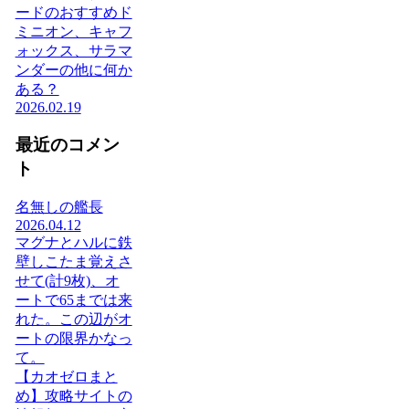
ードのおすすめド
ミニオン、キャフ
ォックス、サラマ
ンダーの他に何か
ある？
2026.02.19
最近のコメン
ト
名無しの艦長
2026.04.12
マグナとハルに鉄
壁しこたま覚えさ
せて(計9枚)、オ
ートで65までは来
れた。この辺がオ
ートの限界かなっ
て。
【カオゼロまと
め】攻略サイトの