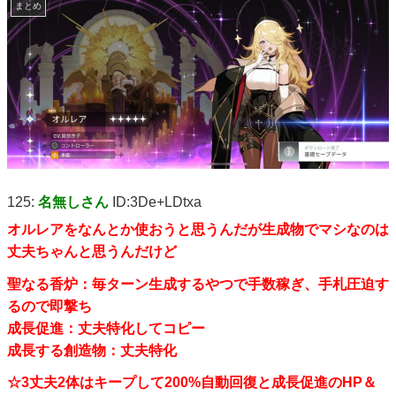
まとめ
125:
名無しさん
ID:3De+LDtxa
オルレアをなんとか使おうと思うんだが生成物でマシなのは
丈夫ちゃんと思うんだけど
聖なる香炉：毎ターン生成するやつで手数稼ぎ、手札圧迫す
るので即撃ち
成長促進：丈夫特化してコピー
成長する創造物：丈夫特化
☆3丈夫2体はキープして200%自動回復と成長促進のHP＆