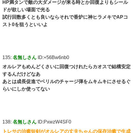
HP満タンで敵の大ダメージが来る時とか回復よりもシール
ドが欲しい場面で光る
試行回数多くとも良いならそれで香炉に神ヒラメキでAPコ
スト0を狙うといいよ
135:
名無しさん
ID:+56Bw6nb0
オルレアもめんどくさいに回復つけれたらカオスで結構安定
するんだけどなあ
あとは成長促進でベリルのチャージ弾をムキムキにさせるぐ
らいにしか使ってない
138:
名無しさん
ID:PxwzW4SF0
トレサの治癒短剣がオルレアの丈夫ちゃんの保存治癒で生成