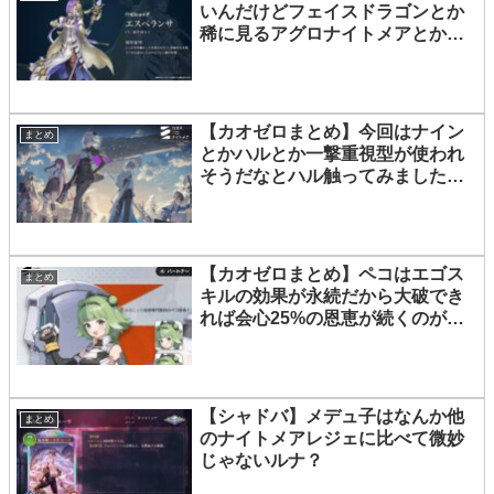
いんだけどフェイスドラゴンとか
稀に見るアグロナイトメアとかあ
の系統のデッキに行ける？
【カオゼロまとめ】今回はナイン
まとめ
とかハルとか一撃重視型が使われ
そうだなとハル触ってみましたが
ナインと比べて火力低く感じるで
ございます
【カオゼロまとめ】ペコはエゴス
まとめ
キルの効果が永続だから大破でき
れば会心25%の恩恵が続くのが偉
い
【シャドバ】メデュ子はなんか他
まとめ
のナイトメアレジェに比べて微妙
じゃないルナ？