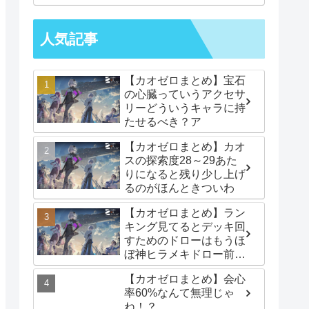
みたいなことになってて
やべーでございます
人気記事
【カオゼロまとめ】宝石
の心臓っていうアクセサ
リーどういうキャラに持
たせるべき？ア
【カオゼロまとめ】カオ
スの探索度28～29あた
りになると残り少し上げ
るのがほんときついわ
【カオゼロまとめ】ラン
キング見てるとデッキ回
すためのドローはもうほ
ぼ神ヒラメキドロー前提
みたいなことになってて
【カオゼロまとめ】会心
やべーでございます
率60%なんて無理じゃ
ね！？