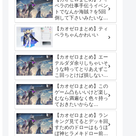
ペラの仕事手伝うイベン
トでなんか海賊？を5回
倒して下さいみたいな条
件で止まっちゃった
【カオゼロまとめ】ティ
ペラちゃんかわいい
【カオゼロまとめ】エー
テルダダ余りしちゃいそ
うな時ってとりあえずこ
こ回っとけば損しないっ
て所ある？
【カオゼロまとめ】この
ゲーム凸もいいけど楽し
むなら満遍なく色々持っ
ておきたいからな…
【カオゼロまとめ】ラン
キング見てるとデッキ回
すためのドローはもうほ
ぼ神ヒラメキドロー前提