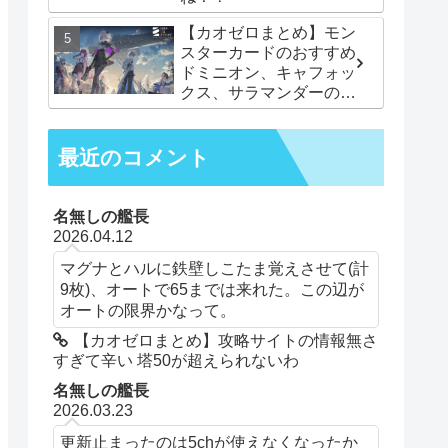
【カオゼロまとめ】モン
スターカードのおすすめ
ドミニオン、キャフォッ
クス、サラマンダーの他
に何かある？
最近のコメント
名無しの艦長
2026.04.12
マグナとハルに鉄壁しこたま覚えさせて(計
9枚)、オートで65までは来れた。この辺が
オートの限界かなって。
【カオゼロまとめ】攻略サイトの情報無さ
すぎて辛い 塔50が超えられないわ
名無しの艦長
2026.03.23
更新止まったのは5chが使えなくなったか