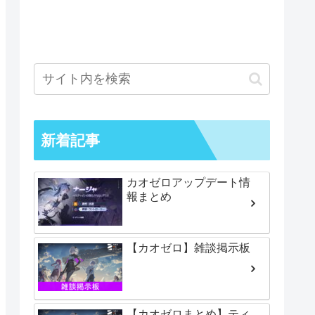
新着記事
カオゼロアップデート情
報まとめ
【カオゼロ】雑談掲示板
【カオゼロまとめ】ティ