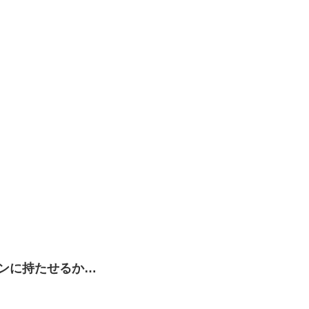
ンに持たせるか…