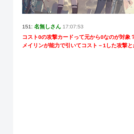
151:
名無しさん
17:07:53
コスト0の攻撃カードって元から0なのが対象
メイリンが能力で引いてコスト－1した攻撃と