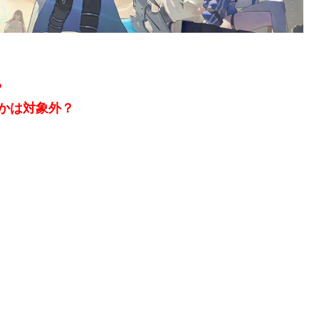
？
かは対象外？