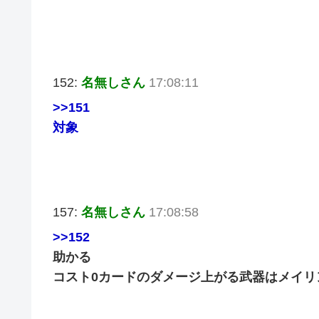
152:
名無しさん
17:08:11
>>151
対象
157:
名無しさん
17:08:58
>>152
助かる
コスト0カードのダメージ上がる武器はメイリ