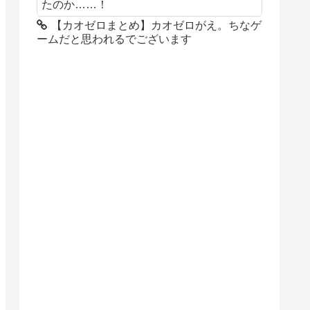
たのか……！
【カオゼロまとめ】カオゼロがえ。ちなゲ
ームだと思われるでございます