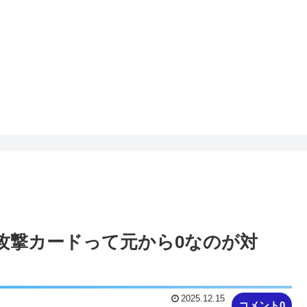
攻撃カードって元から0なのが対
2025.12.15
コメント0