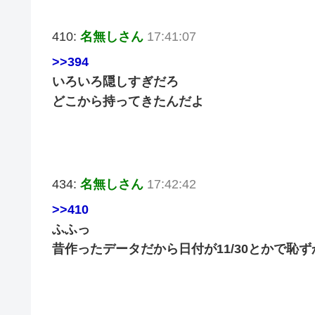
410:
名無しさん
17:41:07
>>394
いろいろ隠しすぎだろ
どこから持ってきたんだよ
434:
名無しさん
17:42:42
>>410
ふふっ
昔作ったデータだから日付が11/30とかで恥