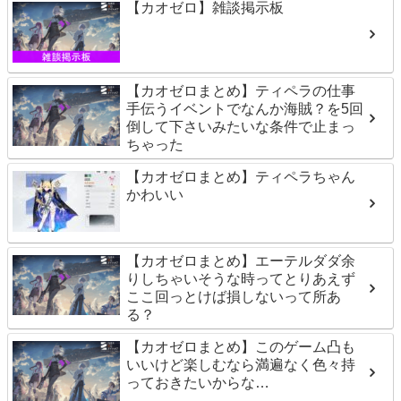
【カオゼロ】雑談掲示板
【カオゼロまとめ】ティペラの仕事
手伝うイベントでなんか海賊？を5回
倒して下さいみたいな条件で止まっ
ちゃった
【カオゼロまとめ】ティペラちゃん
かわいい
【カオゼロまとめ】エーテルダダ余
りしちゃいそうな時ってとりあえず
ここ回っとけば損しないって所あ
る？
【カオゼロまとめ】このゲーム凸も
いいけど楽しむなら満遍なく色々持
っておきたいからな…