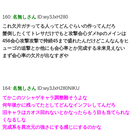
160:
名無しさん
ID:wy3JxH280
これ欠片ガチってる人ってどんぐらいの作ってんだろ
蟹倒したくてトレサだけでもと攻撃会心ダメhpのメインは
456会心攻撃攻撃で持続45まで盛れたんだけどこんなんをヒ
ューゴの追撃とか他にも会心率とか完成する未来見えない
まず会心率の欠片が出なすぎや
164:
名無しさん
ID:wy3JxH280NIKU
てかこのソシャゲキャラ調整難そうよな
何年後かに残ってたとしてどんなインフレしてんだろ
旧キャラはカオス回れないとかなったらもう目も当てられな
くなるしな
完成系を異次元の強さにする感じにするのかな