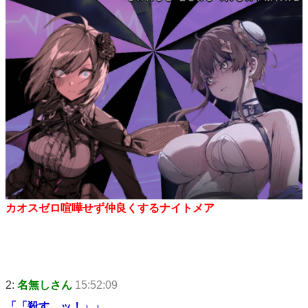
カオスゼロ喧嘩せず仲良くするナイトメア
2:
名無しさん
15:52:09
「「殺す…ッ！」」