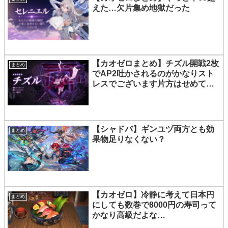
えた…欠片集め地獄だった
【カオゼロまとめ】チズル開戦2枚
まとめ
でAP2吐かされるのがかなりスト
レスでございます片方はせめて最
初からAP0にしてほしい
【シャドバ】ギンユヅ両方とも効
まとめ
果物足りなくない？
【カオゼロ】冷静に考えて日本円
まとめ
にしても数巻で8000円の寿司って
かなり高級だよな…