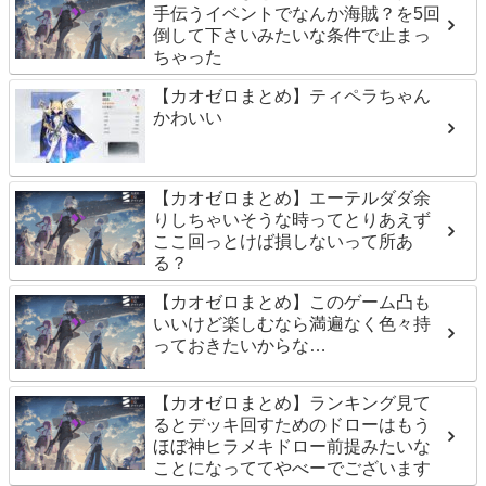
手伝うイベントでなんか海賊？を5回
倒して下さいみたいな条件で止まっ
ちゃった
【カオゼロまとめ】ティペラちゃん
かわいい
【カオゼロまとめ】エーテルダダ余
りしちゃいそうな時ってとりあえず
ここ回っとけば損しないって所あ
る？
【カオゼロまとめ】このゲーム凸も
いいけど楽しむなら満遍なく色々持
っておきたいからな…
【カオゼロまとめ】ランキング見て
るとデッキ回すためのドローはもう
ほぼ神ヒラメキドロー前提みたいな
ことになっててやべーでございます