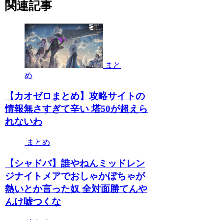
関連記事
まと
め
【カオゼロまとめ】攻略サイトの
情報無さすぎて辛い 塔50が超えら
れないわ
まとめ
【シャドバ】誰やねんミッドレン
ジナイトメアでおしゃかぼちゃが
熱いとか言った奴 全対面勝てんや
んけ嘘つくな