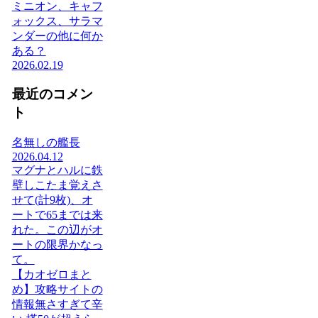
ミニオン、キャフ
ォックス、サラマ
ンダーの他に何か
ある？
2026.02.19
最近のコメン
ト
名無しの艦長
2026.04.12
マグナとハルに鉄
壁しこたま覚えさ
せて(計9枚)、オ
ートで65までは来
れた。この辺がオ
ートの限界かなっ
て。
【カオゼロまと
め】攻略サイトの
情報無さすぎて辛