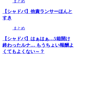
まとめ
【シャドバ】他責ランサーほんと
すき
まとめ
【シャドバ】はぁはぁ…5箱開け
終わったルナ… もうちょい報酬よ
くてもよくない～？