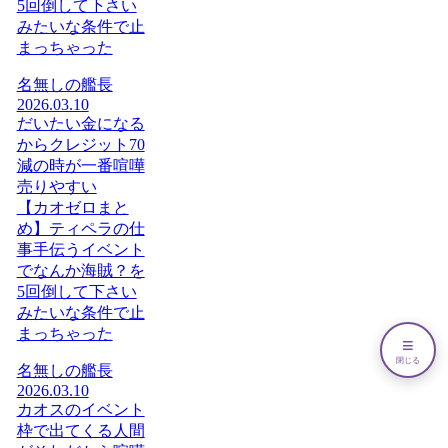
5回倒して下さい
みたいな条件で止
まっちゃった
名無しの艦長
2026.03.10
だいたい金になる
からクレジット70
減の時が一番喧嘩
売りやすい
【カオゼロまと
め】ティペラの仕
事手伝うイベント
でなんか海賊？を
5回倒して下さい
みたいな条件で止
まっちゃった
≡
閉じる
名無しの艦長
2026.03.10
カオスのイベント
枠で出てくる人間