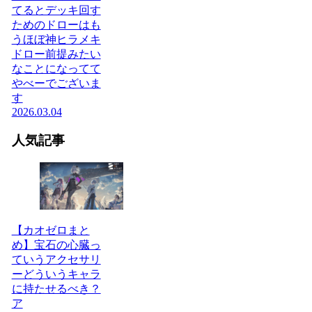
てるとデッキ回す
ためのドローはも
うほぼ神ヒラメキ
ドロー前提みたい
なことになってて
やべーでございま
す
2026.03.04
人気記事
【カオゼロまと
め】宝石の心臓っ
ていうアクセサリ
ーどういうキャラ
に持たせるべき？
ア