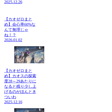
2025.12.26
【カオゼロまと
め】会心率60%な
んて無理じゃ
ね！？
2026.01.02
【カオゼロまと
め】カオスの探索
度28～29あたりに
なると残り少し上
げるのがほんとき
ついわ
2025.12.16