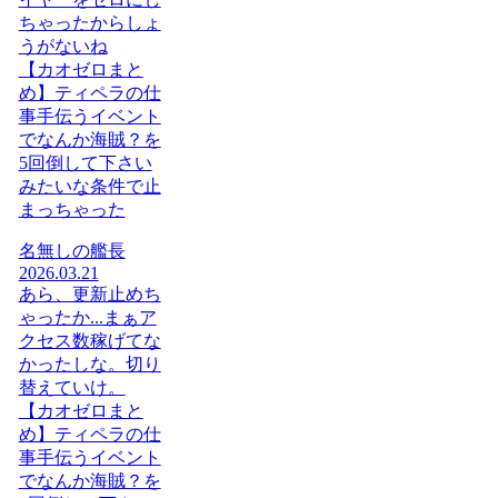
ちゃったからしょ
うがないね
【カオゼロまと
め】ティペラの仕
事手伝うイベント
でなんか海賊？を
5回倒して下さい
みたいな条件で止
まっちゃった
名無しの艦長
2026.03.21
あら、更新止めち
ゃったか...まぁア
クセス数稼げてな
かったしな。切り
替えていけ。
【カオゼロまと
め】ティペラの仕
事手伝うイベント
でなんか海賊？を