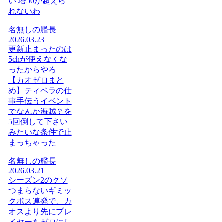
い 塔50が超えら
れないわ
名無しの艦長
2026.03.23
更新止まったのは
5chが使えなくな
ったからやろ
【カオゼロまと
め】ティペラの仕
事手伝うイベント
でなんか海賊？を
5回倒して下さい
みたいな条件で止
まっちゃった
名無しの艦長
2026.03.21
シーズン2のクソ
つまらないギミッ
クボス連発で、カ
オスより先にプレ
イヤーをゼロにし