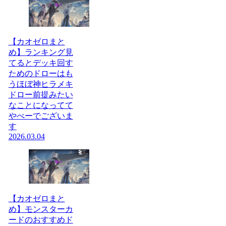
【カオゼロまと
め】ランキング見
てるとデッキ回す
ためのドローはも
うほぼ神ヒラメキ
ドロー前提みたい
なことになってて
やべーでございま
す
2026.03.04
【カオゼロまと
め】モンスターカ
ードのおすすめド