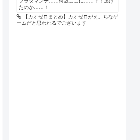
ブラダマンテ……何故ここに……？！逃げ
たのか……！
【カオゼロまとめ】カオゼロがえ。ちなゲ
ームだと思われるでございます