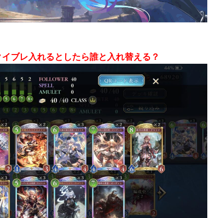
クイブレ入れるとしたら誰と入れ替える？