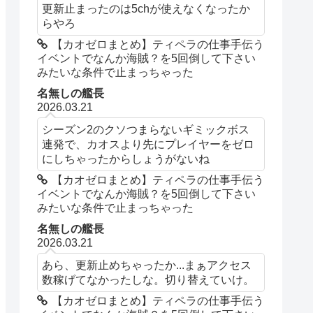
更新止まったのは5chが使えなくなったか
らやろ
【カオゼロまとめ】ティペラの仕事手伝う
イベントでなんか海賊？を5回倒して下さい
みたいな条件で止まっちゃった
名無しの艦長
2026.03.21
シーズン2のクソつまらないギミックボス
連発で、カオスより先にプレイヤーをゼロ
にしちゃったからしょうがないね
【カオゼロまとめ】ティペラの仕事手伝う
イベントでなんか海賊？を5回倒して下さい
みたいな条件で止まっちゃった
名無しの艦長
2026.03.21
あら、更新止めちゃったか...まぁアクセス
数稼げてなかったしな。切り替えていけ。
【カオゼロまとめ】ティペラの仕事手伝う