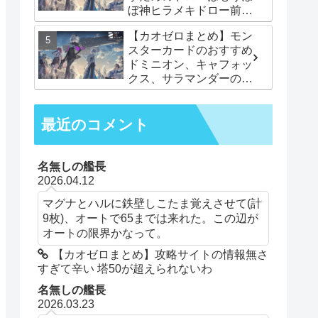
ぼ神ヒラメキドロー前提
みたいなことになってて
【カオゼロまとめ】モン
やべーでございます
スターカードのおすすめ
ドミニオン、キャフォッ
クス、サラマンダーの他
に何かある？
最近のコメント
名無しの艦長
2026.04.12
マグナとハルに鉄壁しこたま覚えさせて(計
9枚)、オートで65までは来れた。この辺が
オートの限界かなって。
【カオゼロまとめ】攻略サイトの情報無さ
すぎて辛い 塔50が超えられないわ
名無しの艦長
2026.03.23