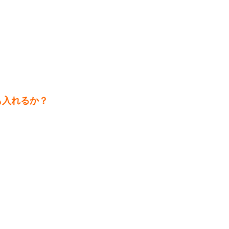
も入れるか？