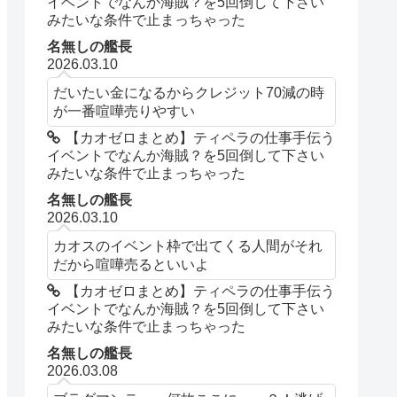
イベントでなんか海賊？を5回倒して下さい
みたいな条件で止まっちゃった
名無しの艦長
2026.03.10
だいたい金になるからクレジット70減の時
が一番喧嘩売りやすい
【カオゼロまとめ】ティペラの仕事手伝う
イベントでなんか海賊？を5回倒して下さい
みたいな条件で止まっちゃった
名無しの艦長
2026.03.10
カオスのイベント枠で出てくる人間がそれ
だから喧嘩売るといいよ
【カオゼロまとめ】ティペラの仕事手伝う
イベントでなんか海賊？を5回倒して下さい
みたいな条件で止まっちゃった
名無しの艦長
2026.03.08