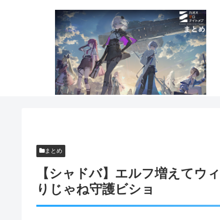
まとめ
【シャドバ】エルフ増えてウ
りじゃね守護ビショ