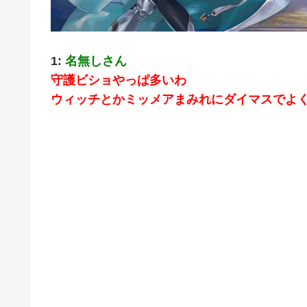
1:
名無しさん
守護ビショやっぱ多いわ
ウィッチとかミッメアまみれにダイマスでよ