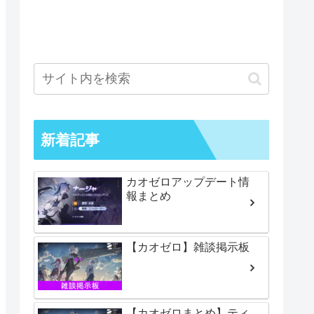
新着記事
カオゼロアップデート情
報まとめ
【カオゼロ】雑談掲示板
【カオゼロまとめ】ティ